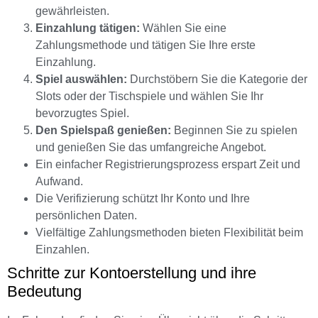
gewährleisten.
Einzahlung tätigen:
Wählen Sie eine
Zahlungsmethode und tätigen Sie Ihre erste
Einzahlung.
Spiel auswählen:
Durchstöbern Sie die Kategorie der
Slots oder der Tischspiele und wählen Sie Ihr
bevorzugtes Spiel.
Den Spielspaß genießen:
Beginnen Sie zu spielen
und genießen Sie das umfangreiche Angebot.
Ein einfacher Registrierungsprozess erspart Zeit und
Aufwand.
Die Verifizierung schützt Ihr Konto und Ihre
persönlichen Daten.
Vielfältige Zahlungsmethoden bieten Flexibilität beim
Einzahlen.
Schritte zur Kontoerstellung und ihre
Bedeutung