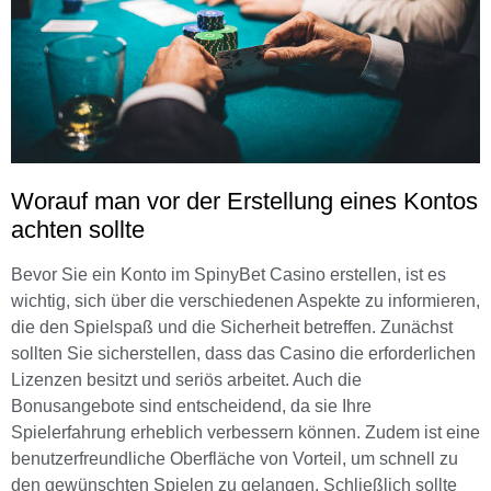
Worauf man vor der Erstellung eines Kontos
achten sollte
Bevor Sie ein Konto im SpinyBet Casino erstellen, ist es
wichtig, sich über die verschiedenen Aspekte zu informieren,
die den Spielspaß und die Sicherheit betreffen. Zunächst
sollten Sie sicherstellen, dass das Casino die erforderlichen
Lizenzen besitzt und seriös arbeitet. Auch die
Bonusangebote sind entscheidend, da sie Ihre
Spielerfahrung erheblich verbessern können. Zudem ist eine
benutzerfreundliche Oberfläche von Vorteil, um schnell zu
den gewünschten Spielen zu gelangen. Schließlich sollte