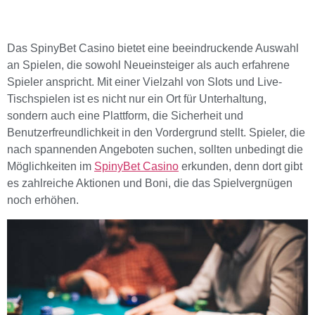
Das SpinyBet Casino bietet eine beeindruckende Auswahl
an Spielen, die sowohl Neueinsteiger als auch erfahrene
Spieler anspricht. Mit einer Vielzahl von Slots und Live-
Tischspielen ist es nicht nur ein Ort für Unterhaltung,
sondern auch eine Plattform, die Sicherheit und
Benutzerfreundlichkeit in den Vordergrund stellt. Spieler, die
nach spannenden Angeboten suchen, sollten unbedingt die
Möglichkeiten im
SpinyBet Casino
erkunden, denn dort gibt
es zahlreiche Aktionen und Boni, die das Spielvergnügen
noch erhöhen.