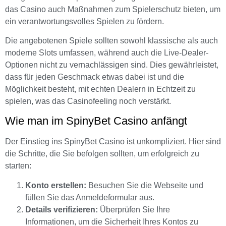
das Casino auch Maßnahmen zum Spielerschutz bieten, um
ein verantwortungsvolles Spielen zu fördern.
Die angebotenen Spiele sollten sowohl klassische als auch
moderne Slots umfassen, während auch die Live-Dealer-
Optionen nicht zu vernachlässigen sind. Dies gewährleistet,
dass für jeden Geschmack etwas dabei ist und die
Möglichkeit besteht, mit echten Dealern in Echtzeit zu
spielen, was das Casinofeeling noch verstärkt.
Wie man im SpinyBet Casino anfängt
Der Einstieg ins SpinyBet Casino ist unkompliziert. Hier sind
die Schritte, die Sie befolgen sollten, um erfolgreich zu
starten:
Konto erstellen:
Besuchen Sie die Webseite und
füllen Sie das Anmeldeformular aus.
Details verifizieren:
Überprüfen Sie Ihre
Informationen, um die Sicherheit Ihres Kontos zu