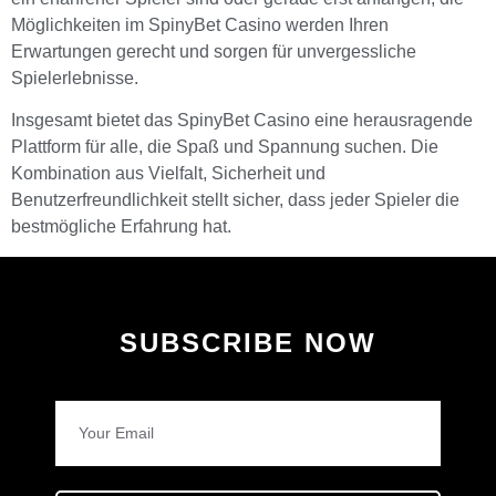
Möglichkeiten im SpinyBet Casino werden Ihren
Erwartungen gerecht und sorgen für unvergessliche
Spielerlebnisse.
Insgesamt bietet das SpinyBet Casino eine herausragende
Plattform für alle, die Spaß und Spannung suchen. Die
Kombination aus Vielfalt, Sicherheit und
Benutzerfreundlichkeit stellt sicher, dass jeder Spieler die
bestmögliche Erfahrung hat.
SUBSCRIBE NOW