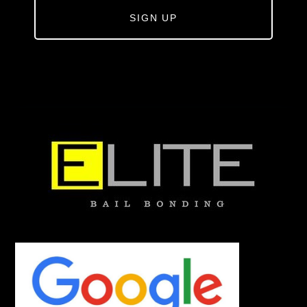
SIGN UP