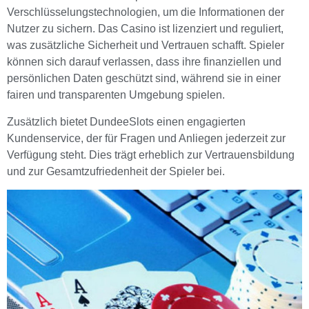
Verschlüsselungstechnologien, um die Informationen der
Nutzer zu sichern. Das Casino ist lizenziert und reguliert,
was zusätzliche Sicherheit und Vertrauen schafft. Spieler
können sich darauf verlassen, dass ihre finanziellen und
persönlichen Daten geschützt sind, während sie in einer
fairen und transparenten Umgebung spielen.
Zusätzlich bietet DundeeSlots einen engagierten
Kundenservice, der für Fragen und Anliegen jederzeit zur
Verfügung steht. Dies trägt erheblich zur Vertrauensbildung
und zur Gesamtzufriedenheit der Spieler bei.