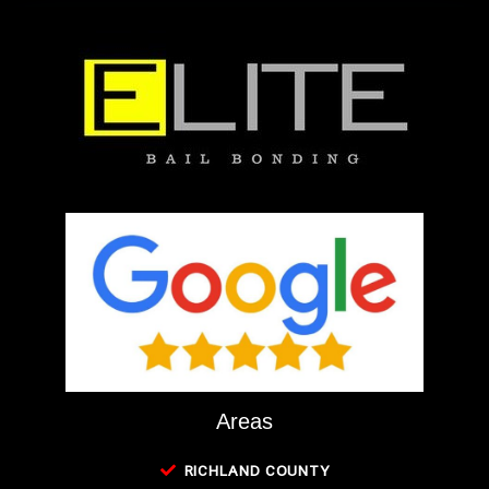
Areas
RICHLAND COUNTY