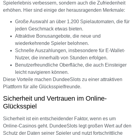
Spielerlebnis verbessern, sondern auch die Zufriedenheit
erhöhen. Hier sind einige der herausragenden Merkmale:
Große Auswahl an über 1.200 Spielautomaten, die für
jeden Geschmack etwas bieten.
Attraktive Bonusangebote, die neue und
wiederkehrende Spieler belohnen.
Schnelle Auszahlungen, insbesondere für E-Wallet-
Nutzer, die innerhalb von Stunden erfolgen.
Benutzerfreundliche Oberfläche, die auch Einsteiger
leicht navigieren können.
Diese Vorteile machen DundeeSlots zu einer attraktiven
Plattform für alle Glücksspielfreunde.
Sicherheit und Vertrauen im Online-
Glücksspiel
Sicherheit ist ein entscheidender Faktor, wenn es um
Online-Casinos geht. DundeeSlots legt großen Wert auf den
Schutz der Daten seiner Spieler und nutzt fortschrittliche