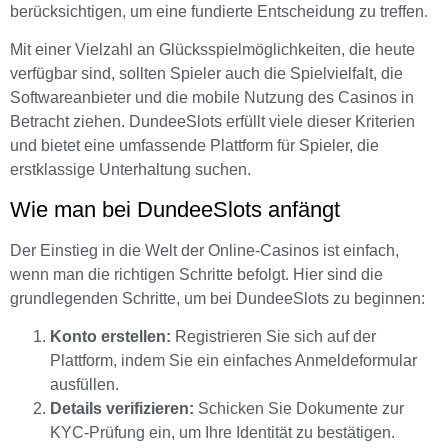
berücksichtigen, um eine fundierte Entscheidung zu treffen.
Mit einer Vielzahl an Glücksspielmöglichkeiten, die heute
verfügbar sind, sollten Spieler auch die Spielvielfalt, die
Softwareanbieter und die mobile Nutzung des Casinos in
Betracht ziehen. DundeeSlots erfüllt viele dieser Kriterien
und bietet eine umfassende Plattform für Spieler, die
erstklassige Unterhaltung suchen.
Wie man bei DundeeSlots anfängt
Der Einstieg in die Welt der Online-Casinos ist einfach,
wenn man die richtigen Schritte befolgt. Hier sind die
grundlegenden Schritte, um bei DundeeSlots zu beginnen:
Konto erstellen:
Registrieren Sie sich auf der
Plattform, indem Sie ein einfaches Anmeldeformular
ausfüllen.
Details verifizieren:
Schicken Sie Dokumente zur
KYC-Prüfung ein, um Ihre Identität zu bestätigen.