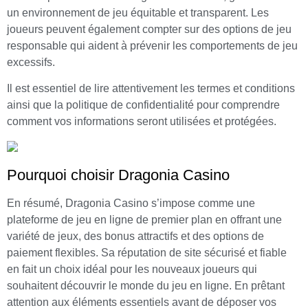
un environnement de jeu équitable et transparent. Les
joueurs peuvent également compter sur des options de jeu
responsable qui aident à prévenir les comportements de jeu
excessifs.
Il est essentiel de lire attentivement les termes et conditions
ainsi que la politique de confidentialité pour comprendre
comment vos informations seront utilisées et protégées.
Pourquoi choisir Dragonia Casino
En résumé, Dragonia Casino s’impose comme une
plateforme de jeu en ligne de premier plan en offrant une
variété de jeux, des bonus attractifs et des options de
paiement flexibles. Sa réputation de site sécurisé et fiable
en fait un choix idéal pour les nouveaux joueurs qui
souhaitent découvrir le monde du jeu en ligne. En prêtant
attention aux éléments essentiels avant de déposer vos