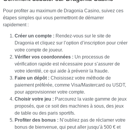
Pour profiter au maximum de Dragonia Casino, suivez ces
étapes simples qui vous permettront de démarrer
rapidement :
Créer un compte :
Rendez-vous sur le site de
Dragonia et cliquez sur l’option d’inscription pour créer
votre compte de joueur.
Vérifier vos coordonnées :
Un processus de
vérification rapide est nécessaire pour s’assurer de
votre identité, ce qui aide à prévenir la fraude.
Faire un dépôt :
Choisissez votre méthode de
paiement préférée, comme Visa/Mastercard ou USDT,
pour approvisionner votre compte.
Choisir votre jeu :
Parcourez la vaste gamme de jeux
proposés, que ce soit des machines à sous, des jeux
de table ou des paris sportifs.
Profiter des bonus :
N’oubliez pas de réclamer votre
bonus de bienvenue, qui peut aller jusqu’à 500 € et