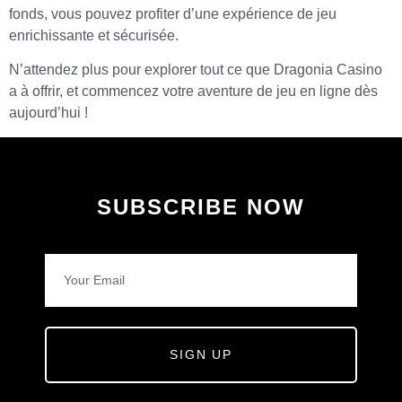
fonds, vous pouvez profiter d’une expérience de jeu
enrichissante et sécurisée.
N’attendez plus pour explorer tout ce que Dragonia Casino
a à offrir, et commencez votre aventure de jeu en ligne dès
aujourd’hui !
SUBSCRIBE NOW
SIGN UP