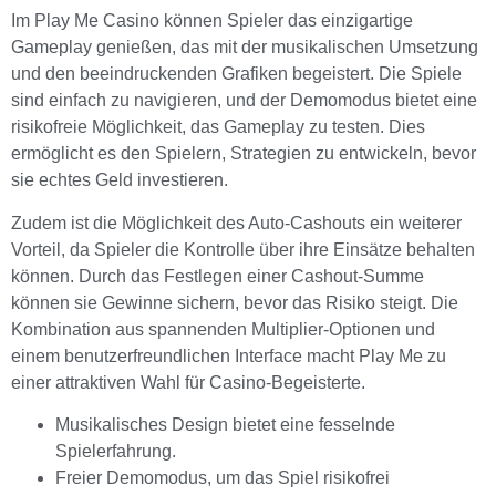
Im Play Me Casino können Spieler das einzigartige
Gameplay genießen, das mit der musikalischen Umsetzung
und den beeindruckenden Grafiken begeistert. Die Spiele
sind einfach zu navigieren, und der Demomodus bietet eine
risikofreie Möglichkeit, das Gameplay zu testen. Dies
ermöglicht es den Spielern, Strategien zu entwickeln, bevor
sie echtes Geld investieren.
Zudem ist die Möglichkeit des Auto-Cashouts ein weiterer
Vorteil, da Spieler die Kontrolle über ihre Einsätze behalten
können. Durch das Festlegen einer Cashout-Summe
können sie Gewinne sichern, bevor das Risiko steigt. Die
Kombination aus spannenden Multiplier-Optionen und
einem benutzerfreundlichen Interface macht Play Me zu
einer attraktiven Wahl für Casino-Begeisterte.
Musikalisches Design bietet eine fesselnde
Spielerfahrung.
Freier Demomodus, um das Spiel risikofrei