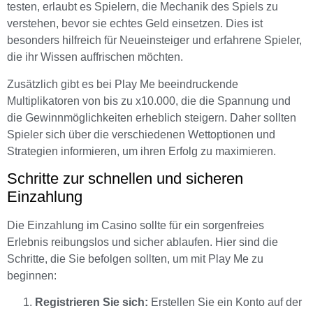
testen, erlaubt es Spielern, die Mechanik des Spiels zu
verstehen, bevor sie echtes Geld einsetzen. Dies ist
besonders hilfreich für Neueinsteiger und erfahrene Spieler,
die ihr Wissen auffrischen möchten.
Zusätzlich gibt es bei Play Me beeindruckende
Multiplikatoren von bis zu x10.000, die die Spannung und
die Gewinnmöglichkeiten erheblich steigern. Daher sollten
Spieler sich über die verschiedenen Wettoptionen und
Strategien informieren, um ihren Erfolg zu maximieren.
Schritte zur schnellen und sicheren
Einzahlung
Die Einzahlung im Casino sollte für ein sorgenfreies
Erlebnis reibungslos und sicher ablaufen. Hier sind die
Schritte, die Sie befolgen sollten, um mit Play Me zu
beginnen:
Registrieren Sie sich:
Erstellen Sie ein Konto auf der