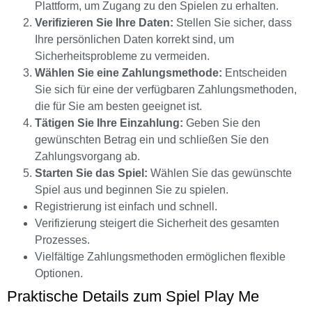
Plattform, um Zugang zu den Spielen zu erhalten.
Verifizieren Sie Ihre Daten:
Stellen Sie sicher, dass
Ihre persönlichen Daten korrekt sind, um
Sicherheitsprobleme zu vermeiden.
Wählen Sie eine Zahlungsmethode:
Entscheiden
Sie sich für eine der verfügbaren Zahlungsmethoden,
die für Sie am besten geeignet ist.
Tätigen Sie Ihre Einzahlung:
Geben Sie den
gewünschten Betrag ein und schließen Sie den
Zahlungsvorgang ab.
Starten Sie das Spiel:
Wählen Sie das gewünschte
Spiel aus und beginnen Sie zu spielen.
Registrierung ist einfach und schnell.
Verifizierung steigert die Sicherheit des gesamten
Prozesses.
Vielfältige Zahlungsmethoden ermöglichen flexible
Optionen.
Praktische Details zum Spiel Play Me