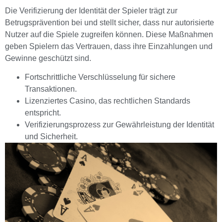
Die Verifizierung der Identität der Spieler trägt zur
Betrugsprävention bei und stellt sicher, dass nur autorisierte
Nutzer auf die Spiele zugreifen können. Diese Maßnahmen
geben Spielern das Vertrauen, dass ihre Einzahlungen und
Gewinne geschützt sind.
Fortschrittliche Verschlüsselung für sichere
Transaktionen.
Lizenziertes Casino, das rechtlichen Standards
entspricht.
Verifizierungsprozess zur Gewährleistung der Identität
und Sicherheit.