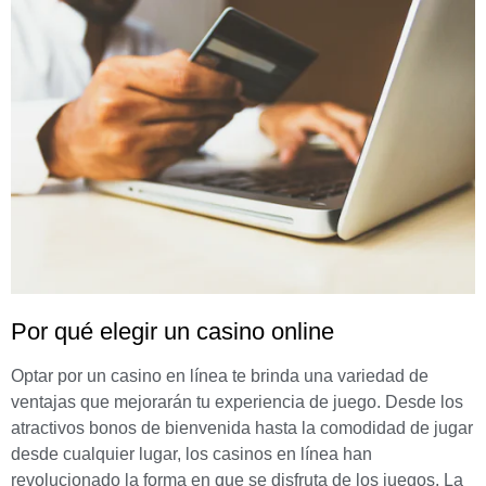
Por qué elegir un casino online
Optar por un casino en línea te brinda una variedad de
ventajas que mejorarán tu experiencia de juego. Desde los
atractivos bonos de bienvenida hasta la comodidad de jugar
desde cualquier lugar, los casinos en línea han
revolucionado la forma en que se disfruta de los juegos. La