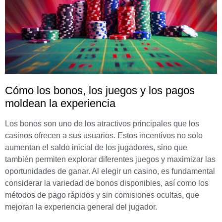
Cómo los bonos, los juegos y los pagos
moldean la experiencia
Los bonos son uno de los atractivos principales que los
casinos ofrecen a sus usuarios. Estos incentivos no solo
aumentan el saldo inicial de los jugadores, sino que
también permiten explorar diferentes juegos y maximizar las
oportunidades de ganar. Al elegir un casino, es fundamental
considerar la variedad de bonos disponibles, así como los
métodos de pago rápidos y sin comisiones ocultas, que
mejoran la experiencia general del jugador.