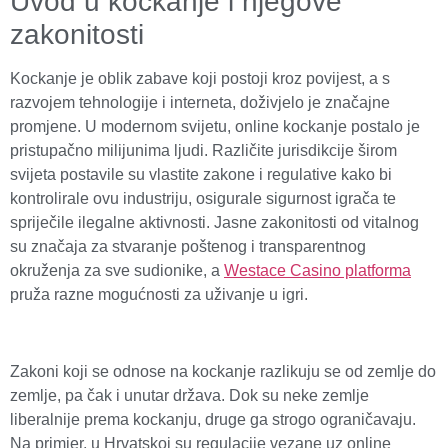
Uvod u kockanje i njegove
zakonitosti
Kockanje je oblik zabave koji postoji kroz povijest, a s
razvojem tehnologije i interneta, doživjelo je značajne
promjene. U modernom svijetu, online kockanje postalo je
pristupačno milijunima ljudi. Različite jurisdikcije širom
svijeta postavile su vlastite zakone i regulative kako bi
kontrolirale ovu industriju, osigurale sigurnost igrača te
spriječile ilegalne aktivnosti. Jasne zakonitosti od vitalnog
su značaja za stvaranje poštenog i transparentnog
okruženja za sve sudionike, a
Westace Casino platforma
pruža razne mogućnosti za uživanje u igri.
Zakoni koji se odnose na kockanje razlikuju se od zemlje do
zemlje, pa čak i unutar država. Dok su neke zemlje
liberalnije prema kockanju, druge ga strogo ograničavaju.
Na primjer, u Hrvatskoj su regulacije vezane uz online