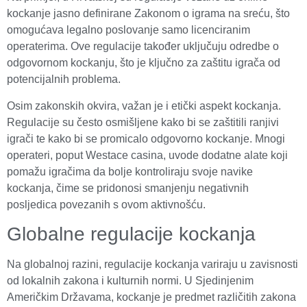
kockanje jasno definirane Zakonom o igrama na sreću, što
omogućava legalno poslovanje samo licenciranim
operaterima. Ove regulacije također uključuju odredbe o
odgovornom kockanju, što je ključno za zaštitu igrača od
potencijalnih problema.
Osim zakonskih okvira, važan je i etički aspekt kockanja.
Regulacije su često osmišljene kako bi se zaštitili ranjivi
igrači te kako bi se promicalo odgovorno kockanje. Mnogi
operateri, poput Westace casina, uvode dodatne alate koji
pomažu igračima da bolje kontroliraju svoje navike
kockanja, čime se pridonosi smanjenju negativnih
posljedica povezanih s ovom aktivnošću.
Globalne regulacije kockanja
Na globalnoj razini, regulacije kockanja variraju u zavisnosti
od lokalnih zakona i kulturnih normi. U Sjedinjenim
Američkim Državama, kockanje je predmet različitih zakona