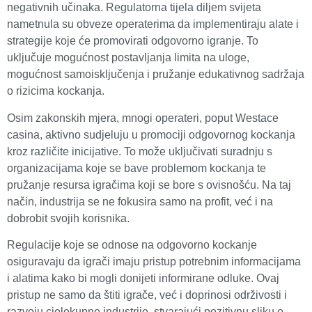
negativnih učinaka. Regulatorna tijela diljem svijeta
nametnula su obveze operaterima da implementiraju alate i
strategije koje će promovirati odgovorno igranje. To
uključuje mogućnost postavljanja limita na uloge,
mogućnost samoisključenja i pružanje edukativnog sadržaja
o rizicima kockanja.
Osim zakonskih mjera, mnogi operateri, poput Westace
casina, aktivno sudjeluju u promociji odgovornog kockanja
kroz različite inicijative. To može uključivati suradnju s
organizacijama koje se bave problemom kockanja te
pružanje resursa igračima koji se bore s ovisnošću. Na taj
način, industrija se ne fokusira samo na profit, već i na
dobrobit svojih korisnika.
Regulacije koje se odnose na odgovorno kockanje
osiguravaju da igrači imaju pristup potrebnim informacijama
i alatima kako bi mogli donijeti informirane odluke. Ovaj
pristup ne samo da štiti igrače, već i doprinosi održivosti i
razvoju cjelokupne industrije, stvarajući pozitivnu sliku o