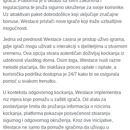
igrača. Platforma je u skladu sa svim zakonima i
regulacijama te pruža sigurno okruženje za svoje korisnike.
Uz atraktivan paket dobrodošlice koji uključuje značajne
bonuse, Westace privlači nove igrače koji traže uzbudljive
mogućnosti.
Jedna od prednosti Westace casina je pristup uživo igrama,
gdje igrači mogu uživati u interakciji s djeliteljima u stvarnom
vremenu. Ova opcija stvara autentičan doživljaj kockanja iz
udobnosti vlastitog doma. Osim toga, Westace nudi razne
metode plaćanja, što olakšava proces uplate i isplate, a
korisnička podrška dostupna je 24/7 kako bi se osigurala
pomoć u svakom trenutku.
U kontekstu odgovornog kockanja, Westace implementira
niz mjera koje pomažu u zaštiti igrača. Od alata za
postavljanje limita do pružanja informacija o rizicima
kockanja, platforma pokazuje posvećenost stvaranju
sigurnog i odgovornog okruženja. Kroz ove inicijative,
Westace ne samo da pomaže igračima da uživaju u