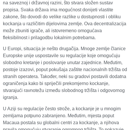
na saveznoj i državnoj razini, što stvara složen sustav
propisa. Svaka država ima mogućnost donijeti vlastite
zakone, što dovodi do velike razlike u dostupnosti i obliku
kockanja u različitim dijelovima zemlje. Ova decentralizacija
može zbuniti igrače, ali istovremeno omogućava
fleksibilnost i prilagodbu lokalnim potrebama.
U Europi, situacija je nešto drugačija. Mnoge zemlje članice
Europske unije uspostavile su regulacije koje omogućuju
slobodno kretanje i poslovanje unutar zajednice. Međutim,
postoje izazovi, poput pokušaja zaštite nacionalnih tržišta od
stranih operatera. Također, neki su gradovi postavili dodatna
ograničenja kako bi spriječili prekomjerno kockanje,
stvarajući ravnotežu između slobodnog tržišta i odgovornog
igranja.
U Aziji su regulacije često strože, a kockanje je u mnogim
zemljama potpuno zabranjeno. Međutim, mjesta poput
Macaua postala su globalni centri za kockanje, a njihova
pravila omogućuju stvaranje ogromnog tržišta. To pokazuje