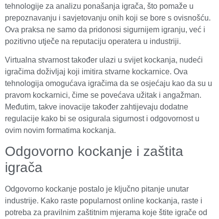
tehnologije za analizu ponašanja igrača, što pomaže u
prepoznavanju i savjetovanju onih koji se bore s ovisnošću.
Ova praksa ne samo da pridonosi sigurnijem igranju, već i
pozitivno utječe na reputaciju operatera u industriji.
Virtualna stvarnost također ulazi u svijet kockanja, nudeći
igračima doživljaj koji imitira stvarne kockarnice. Ova
tehnologija omogućava igračima da se osjećaju kao da su u
pravom kockarnici, čime se povećava užitak i angažman.
Međutim, takve inovacije također zahtijevaju dodatne
regulacije kako bi se osigurala sigurnost i odgovornost u
ovim novim formatima kockanja.
Odgovorno kockanje i zaštita
igrača
Odgovorno kockanje postalo je ključno pitanje unutar
industrije. Kako raste popularnost online kockanja, raste i
potreba za pravilnim zaštitnim mjerama koje štite igrače od