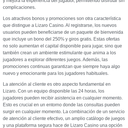
y mejora la experiencia del jugador, permitiendo disfrutar sin
complicaciones.
Los atractivos bonos y promociones son otra característica
que distingue a Lizaro Casino. Al registrarse, los nuevos
usuarios pueden beneficiarse de un paquete de bienvenida
que incluye un bono del 250% y giros gratis. Estas ofertas
no solo aumentan el capital disponible para jugar, sino que
también crean un ambiente estimulante que anima a los
jugadores a explorar diferentes juegos. Además, las
promociones continuas garantizan que siempre haya algo
nuevo y emocionante para los jugadores habituales.
La atención al cliente es otro aspecto fundamental en
Lizaro. Con un equipo disponible las 24 horas, los
jugadores pueden recibir asistencia en cualquier momento.
Esto es crucial en un entorno donde las consultas pueden
surgir en cualquier momento. La combinación de un servicio
de atención al cliente efectivo, un amplio catálogo de juegos
y una plataforma segura hace de Lizaro Casino una opción