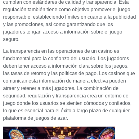
cumplan con estándares de calidad y transparencia. Esta
regulación también tiene como objetivo promover el juego
responsable, estableciendo límites en cuanto a la publicidad
y las promociones, así como garantizando que los
jugadores tengan acceso a información sobre el juego
seguro.
La transparencia en las operaciones de un casino es
fundamental para la confianza del usuario. Los jugadores
deben tener acceso a información clara sobre los juegos,
las tasas de retorno y las políticas de pago. Los casinos que
comunican esta información de manera efectiva pueden
atraer y retener a más jugadores. La combinación de
seguridad, regulación y transparencia crea un entorno de
juego donde los usuarios se sienten cómodos y confiados,
lo que es esencial para el éxito a largo plazo de cualquier
plataforma de juegos de azar.