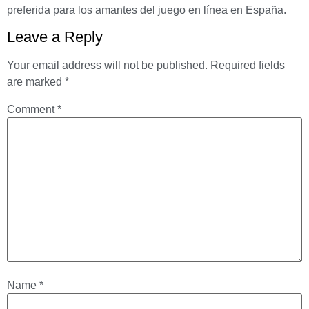
preferida para los amantes del juego en línea en España.
Leave a Reply
Your email address will not be published.
Required fields
are marked
*
Comment
*
Name
*