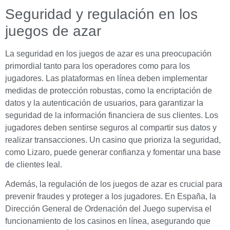
Seguridad y regulación en los
juegos de azar
La seguridad en los juegos de azar es una preocupación
primordial tanto para los operadores como para los
jugadores. Las plataformas en línea deben implementar
medidas de protección robustas, como la encriptación de
datos y la autenticación de usuarios, para garantizar la
seguridad de la información financiera de sus clientes. Los
jugadores deben sentirse seguros al compartir sus datos y
realizar transacciones. Un casino que prioriza la seguridad,
como Lizaro, puede generar confianza y fomentar una base
de clientes leal.
Además, la regulación de los juegos de azar es crucial para
prevenir fraudes y proteger a los jugadores. En España, la
Dirección General de Ordenación del Juego supervisa el
funcionamiento de los casinos en línea, asegurando que