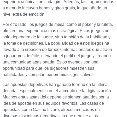
experiencia única con cada giro. Además, las tragamonedas
a menudo incluyen bonos y giros gratis, lo que añade un
nivel extra de emoción.
Por otro lado, los juegos de mesa, como el póker y la ruleta,
ofrecen una experiencia más estratégica. Estos juegos no
solo dependen de la suerte, sino también de la habilidad y
la toma de decisiones. La popularidad de estos juegos ha
llevado a la creación de torneos internacionales que atraen
a jugadores de élite, elevando el perfil del juego y creando
una comunidad apasionada. Estos eventos son una
oportunidad para que los jugadores muestren sus
habilidades y compitan por premios significativos.
Las apuestas deportivas han ganado terreno en la última
década, especialmente con el aumento de la digitalización.
Muchos entusiastas del deporte se sienten atraídos por la
idea de apostar en sus equipos favoritos. Las casas de
apuestas, como Casino Lizaro, ofrecen mercados en
diversas disciplinas deportivas, lo que permite a los