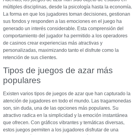
múltiples disciplinas, desde la psicología hasta la economía.
La forma en que los jugadores toman decisiones, gestionan
sus fondos y responden a las emociones en el juego ha
generado un interés considerable. Esta comprensión del
comportamiento del jugador ha permitido a los operadores
de casinos crear experiencias más atractivas y
personalizadas, maximizando tanto el disfrute como la
retención de sus clientes.
Tipos de juegos de azar más
populares
Existen varios tipos de juegos de azar que han capturado la
atención de jugadores en todo el mundo. Las tragamonedas
son, sin duda, una de las opciones más populares. Su
atractivo radica en la simplicidad y la emoción instantánea
que ofrecen. Con gráficos vibrantes y temáticas diversas,
estos juegos permiten a los jugadores disfrutar de una