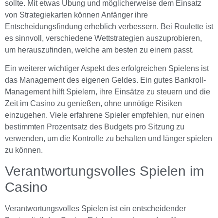
sollte. Mit etwas Übung und möglicherweise dem Einsatz
von Strategiekarten können Anfänger ihre
Entscheidungsfindung erheblich verbessern. Bei Roulette ist
es sinnvoll, verschiedene Wettstrategien auszuprobieren,
um herauszufinden, welche am besten zu einem passt.
Ein weiterer wichtiger Aspekt des erfolgreichen Spielens ist
das Management des eigenen Geldes. Ein gutes Bankroll-
Management hilft Spielern, ihre Einsätze zu steuern und die
Zeit im Casino zu genießen, ohne unnötige Risiken
einzugehen. Viele erfahrene Spieler empfehlen, nur einen
bestimmten Prozentsatz des Budgets pro Sitzung zu
verwenden, um die Kontrolle zu behalten und länger spielen
zu können.
Verantwortungsvolles Spielen im
Casino
Verantwortungsvolles Spielen ist ein entscheidender