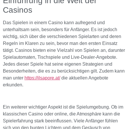
Einführung in die Welt der
Casinos
Das Spielen in einem Casino kann aufregend und
unterhaltsam sein, besonders für Anfänger. Es ist jedoch
wichtig, sich über die verschiedenen Spielarten und deren
Regeln im Klaren zu sein, bevor man den ersten Einsatz
tätigt. Casinos bieten eine Vielzahl von Spielen an, darunter
Spielautomaten, Tischspiele und Live-Dealer-Angebote.
Jedes dieser Spiele hat seine eigenen Strategien und
Besonderheiten, die es zu berücksichtigen gilt. Zudem kann
man unter
https://ilsapore.at/
die aktuellen Angebote
erkunden.
Ein weiterer wichtiger Aspekt ist die Spielumgebung. Ob im
klassischen Casino oder online, die Atmosphäre kann die
Spielerfahrung stark beeinflussen. Viele Anfänger fühlen
sich von den bunten Lichtern und dem Geräusch von