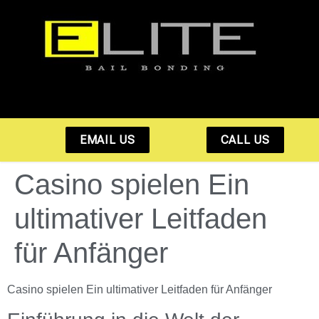
EMAIL US
CALL US
Casino spielen Ein
ultimativer Leitfaden
für Anfänger
Casino spielen Ein ultimativer Leitfaden für Anfänger