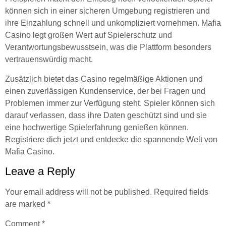
können sich in einer sicheren Umgebung registrieren und
ihre Einzahlung schnell und unkompliziert vornehmen. Mafia
Casino legt großen Wert auf Spielerschutz und
Verantwortungsbewusstsein, was die Plattform besonders
vertrauenswürdig macht.
Zusätzlich bietet das Casino regelmäßige Aktionen und
einen zuverlässigen Kundenservice, der bei Fragen und
Problemen immer zur Verfügung steht. Spieler können sich
darauf verlassen, dass ihre Daten geschützt sind und sie
eine hochwertige Spielerfahrung genießen können.
Registriere dich jetzt und entdecke die spannende Welt von
Mafia Casino.
Leave a Reply
Your email address will not be published.
Required fields
are marked
*
Comment
*