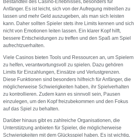
Bestandteil des Casino-Erlebnisses, besonders für
Anfänger. Es ist leicht, sich von der Aufregung mitreißen zu
lassen und mehr Geld auszugeben, als man sich leisten
kann. Daher sollten Spieler stets ihre Limits kennen und sich
nicht von Emotionen leiten lassen. Ein klarer Kopf hilft,
bessere Entscheidungen zu treffen und den Spaß am Spiel
aufrechtzuerhalten.
Viele Casinos bieten Tools und Ressourcen an, um Spielern
zu helfen, verantwortungsvoll zu spielen. Dazu gehören
Limits für Einzahlungen, Einsätze und Verlustgrenzen.
Diese Funktionen sind besonders hilfreich für Anfänger, die
möglicherweise Schwierigkeiten haben, ihr Spielverhalten
zu kontrollieren. Zudem kann es sinnvoll sein, Pausen
einzulegen, um den Kopf freizubekommen und den Fokus
auf das Spiel zu behalten.
Darüber hinaus gibt es zahlreiche Organisationen, die
Unterstützung anbieten für Spieler, die möglicherweise
Schwierigkeiten mit dem Glücksspiel haben. Es ist wichtig,