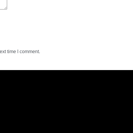
ext time I comment.