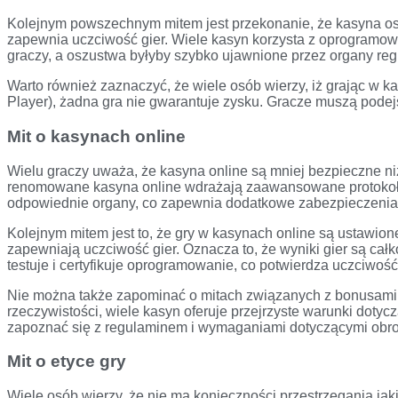
Kolejnym powszechnym mitem jest przekonanie, że kasyna osz
zapewnia uczciwość gier. Wiele kasyn korzysta z oprogramowan
graczy, a oszustwa byłyby szybko ujawnione przez organy reg
Warto również zaznaczyć, że wiele osób wierzy, iż grając w k
Player), żadna gra nie gwarantuje zysku. Gracze muszą podejś
Mit o kasynach online
Wielu graczy uważa, że kasyna online są mniej bezpieczne ni
renomowane kasyna online wdrażają zaawansowane protokoły 
odpowiednie organy, co zapewnia dodatkowe zabezpieczenia
Kolejnym mitem jest to, że gry w kasynach online są ustawion
zapewniają uczciwość gier. Oznacza to, że wyniki gier są cał
testuje i certyfikuje oprogramowanie, co potwierdza uczciwość 
Nie można także zapominać o mitach związanych z bonusami. I
rzeczywistości, wiele kasyn oferuje przejrzyste warunki dotyc
zapoznać się z regulaminem i wymaganiami dotyczącymi obro
Mit o etyce gry
Wiele osób wierzy, że nie ma konieczności przestrzegania jaki