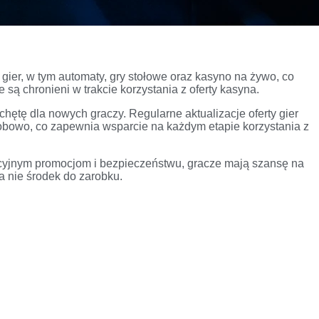
 gier, w tym automaty, gry stołowe oraz kasyno na żywo, co
 są chronieni w trakcie korzystania z oferty kasyna.
hętę dla nowych graczy. Regularne aktualizacje oferty gier
dobowo, co zapewnia wsparcie na każdym etapie korzystania z
akcyjnym promocjom i bezpieczeństwu, gracze mają szansę na
a nie środek do zarobku.