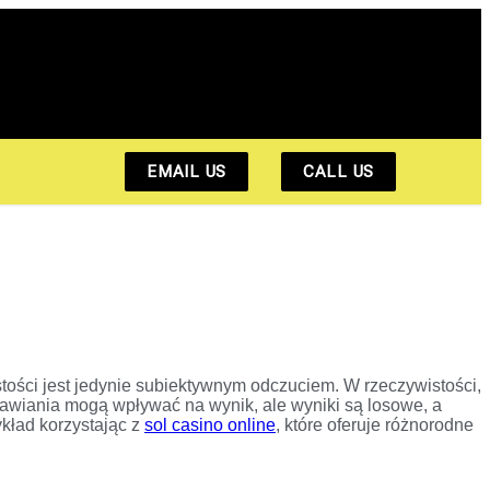
EMAIL US
CALL US
tości jest jedynie subiektywnym odczuciem. W rzeczywistości,
stawiania mogą wpływać na wynik, ale wyniki są losowe, a
kład korzystając z
sol casino online
, które oferuje różnorodne