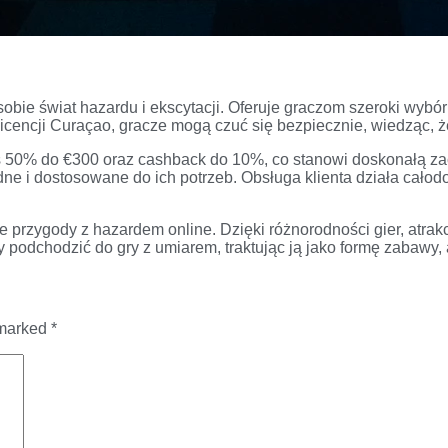
obie świat hazardu i ekscytacji. Oferuje graczom szeroki wybór
licencji Curaçao, gracze mogą czuć się bezpiecznie, wiedząc, że
us 50% do €300 oraz cashback do 10%, co stanowi doskonałą zac
dne i dostosowane do ich potrzeb. Obsługa klienta działa cało
e przygody z hazardem online. Dzięki różnorodności gier, atr
podchodzić do gry z umiarem, traktując ją jako formę zabawy, 
 marked
*