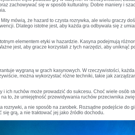
oraz zachowywać się w sposób kulturalny. Dobre maniery i sza
ia.
Mity mówią, że hazard to czysta rozrywka, ale wielu graczy do
cji. Dlatego istotne jest, aby każda gra odbywała się z umia
stotnym elementem etyki w hazardzie. Kasyna podejmują różnoro
ne jest, aby gracze korzystali z tych narzędzi, aby uniknąć p
gwarantuje wygraną w grach kasynowych. W rzeczywistości, każd
ywiście, można wykorzystać różne techniki, takie jak zarządza
 i ich ruchów może prowadzić do sukcesu. Choć wiele osób stos
 na to, że umiejętność przewidywania ruchów przeciwnika zwi
 rozrywki, a nie sposób na zarobek. Rozsądne podejście do gie
się grą, a nie traktować jej jako źródło dochodu.